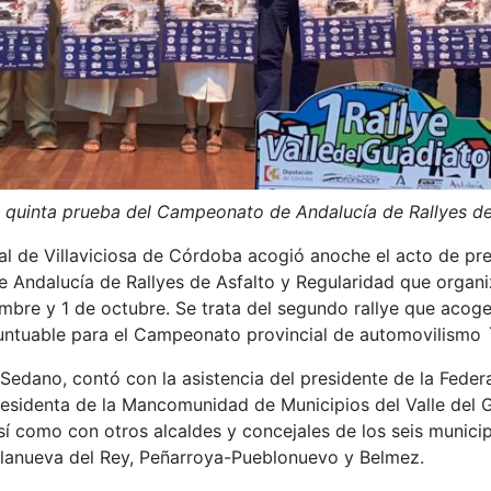
la quinta prueba del Campeonato de Andalucía de Rallyes d
ral de Villaviciosa de Córdoba acogió anoche el acto de prese
Andalucía de Rallyes de Asfalto y Regularidad que organiza
bre y 1 de octubre. Se trata del segundo rallye que acoge
puntuable para el Campeonato provincial de automovilismo
s Sedano, contó con la asistencia del presidente de la Fed
esidenta de la Mancomunidad de Municipios del Valle del Gu
í como con otros alcaldes y concejales de los seis munici
 Villanueva del Rey, Peñarroya-Pueblonuevo y Belmez.