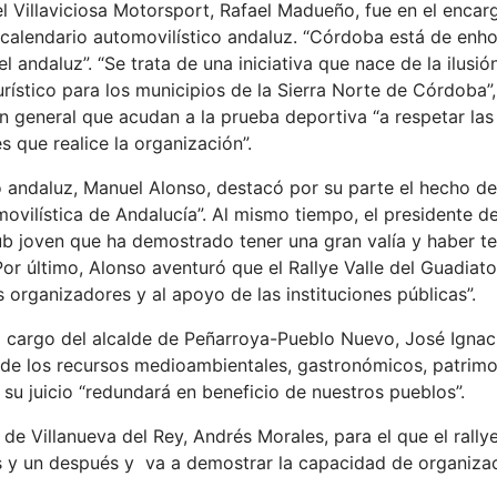
l Villaviciosa Motorsport, Rafael Madueño, fue en el encar
 calendario automovilístico andaluz. “Córdoba está de en
l andaluz”. “Se trata de una iniciativa que nace de la ilus
urístico para los municipios de la Sierra Norte de Córdoba
n general que acudan a la prueba deportiva “a respetar las
 que realice la organización”.
 andaluz, Manuel Alonso, destacó por su parte el hecho d
ovilística de Andalucía”. Al mismo tiempo, el presidente de 
b joven que ha demostrado tener una gran valía y haber ten
Por último, Alonso aventuró que el Rallye Valle del Guadiato
s organizadores y al apoyo de las instituciones públicas”.
 a cargo del alcalde de Peñarroya-Pueblo Nuevo, José Ignac
e los recursos medioambientales, gastronómicos, patrimonia
 su juicio “redundará en beneficio de nuestros pueblos”.
 de Villanueva del Rey, Andrés Morales, para el que el rall
es y un después y va a demostrar la capacidad de organiza