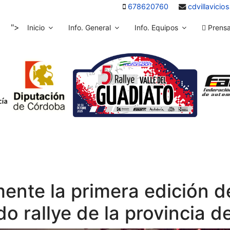
678620760
cdvillavici
">
Inicio
Info. General
Info. Equipos
Prens
ente la primera edición de
do rallye de la provincia 