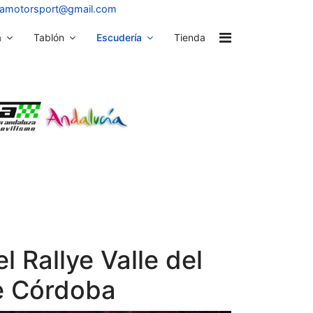
osamotorsport@gmail.com
a
Tablón
Escudería
Tienda
l Rallye Valle del
de Córdoba