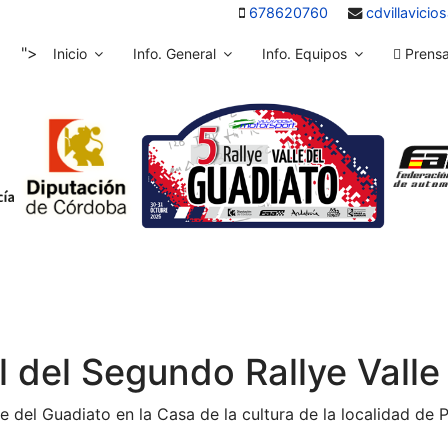
678620760
cdvillavici
">
Inicio
Info. General
Info. Equipos
Prens
l del Segundo Rallye Valle
le del Guadiato en la Casa de la cultura de la localidad d