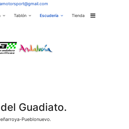
osamotorsport@gmail.com
a
Tablón
Escudería
Tienda
 del Guadiato.
e Peñarroya-Pueblonuevo.